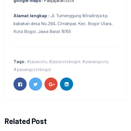
google maps:
Padjajaran cctv
Alamat lengkap :
Jl. Tumenggung Wiradireja kp
babakan desa No.29A, Cimahpar, Kec. Bogor Utara,
Kota Bogor, Jawa Barat 16155
Tags:
#jasacctv
,
#jasacctvbogor
,
#pasangcctv
,
#pasangcctvbogor
Related Post