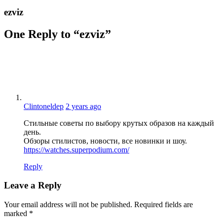
ezviz
One Reply to “ezviz”
Clintoneldep
2 years ago
Стильные советы по выбору крутых образов на каждый
день.
Обзоры стилистов, новости, все новинки и шоу.
https://watches.superpodium.com/
Reply
Leave a Reply
Your email address will not be published.
Required fields are
marked
*