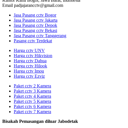
Kantor Kami
Bogor, Jawa Barat, Indonesia
Email
padjajarancctv@gmail.com
Jasa Pasang cctv Bogor
Jasa Pasang cctv Jakarta
Jasa Pasang cctv Depok
Jasa Pasang cctv Bekasi
Jasa Pasang cctv Tanggerang
Pasang cctv Terdekat
Harga cctv UNV
Harga cctv Hikvision
Harga cctv Dahua
Harga cctv Hilook
Harga cctv Imou
Harga cctv Ezviz
Paket cctv 2 Kamera
Paket cctv 3 Kamera
Paket cctv 4 Kamera
Paket cctv 5 Kamera
Paket cctv 6 Kamera
Paket cctv 7 Kamera
Bisakah Pemasangan diluar Jabodetak