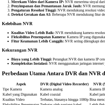
Merekam Video dari Kamera IP:
NVR menerima sinyal dari 
Penyimpanan dan Pemantauan Jarak Jauh:
NVR memungkink
Pengaturan Resolusi Tinggi:
NVR mendukung resolusi video ya
Deteksi Gerakan dan AI:
Beberapa NVR mendukung fitur detek
Kelebihan NVR
Kualitas Video Lebih Baik:
NVR mendukung kamera resolusi t
Fleksibilitas Penempatan Kamera:
Kamera IP yang digunakan
Fitur Keamanan Lebih Canggih:
NVR sering dilengkapi denga
Kekurangan NVR
Biaya yang Lebih Tinggi:
Perangkat NVR dan kamera IP cend
Kompleksitas Instalasi:
NVR menggunakan jaringan internet y
Perbedaan Utama Antara DVR dan NVR 
Aspek
DVR (Digital Video Recorder)
NVR (N
Tipe Kamera
Kamera analog
Kamera IP 
Kabel yang Digunakan
Kabel coaxial
Kabel jar
Kualitas Video
Terbatas, biasanya hingga 1080p
Bisa menc
Fleksibilitas Penempatan
Terbatas oleh panjang kabel
Lebih flek