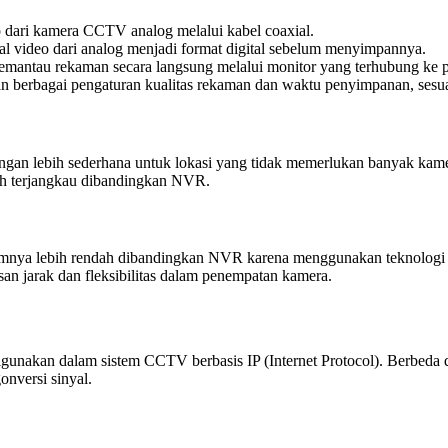
ari kamera CCTV analog melalui kabel coaxial.
video dari analog menjadi format digital sebelum menyimpannya.
tau rekaman secara langsung melalui monitor yang terhubung ke p
 berbagai pengaturan kualitas rekaman dan waktu penyimpanan, sesu
gan lebih sederhana untuk lokasi yang tidak memerlukan banyak kame
h terjangkau dibandingkan NVR.
nya lebih rendah dibandingkan NVR karena menggunakan teknologi 
san jarak dan fleksibilitas dalam penempatan kamera.
igunakan dalam sistem CCTV berbasis IP (Internet Protocol). Berbed
onversi sinyal.