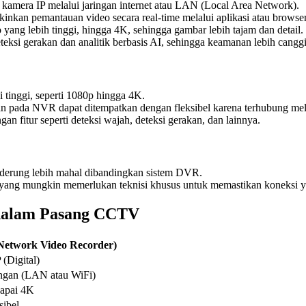
kamera IP melalui jaringan internet atau LAN (Local Area Network).
an pemantauan video secara real-time melalui aplikasi atau browser,
ng lebih tinggi, hingga 4K, sehingga gambar lebih tajam dan detail.
si gerakan dan analitik berbasis AI, sehingga keamanan lebih canggi
inggi, seperti 1080p hingga 4K.
 pada NVR dapat ditempatkan dengan fleksibel karena terhubung mela
n fitur seperti deteksi wajah, deteksi gerakan, dan lainnya.
erung lebih mahal dibandingkan sistem DVR.
ang mungkin memerlukan teknisi khusus untuk memastikan koneksi ya
dalam Pasang CCTV
etwork Video Recorder)
(Digital)
ingan (LAN atau WiFi)
apai 4K
sibel