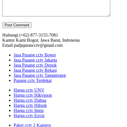
Hubungi
(+62) 877-3155-7081
Kantor Kami
Bogor, Jawa Barat, Indonesia
Email
padjajarancctv@gmail.com
Jasa Pasang cctv Bogor
Jasa Pasang cctv Jakarta
Jasa Pasang cctv Depok
Jasa Pasang cctv Bekasi
Jasa Pasang cctv Tanggerang
Pasang cctv Terdekat
Harga cctv UNV
Harga cctv Hikvision
Harga cctv Dahua
Harga cctv Hilook
Harga cctv Imou
Harga cctv Ezviz
Paket cctv 2 Kamera