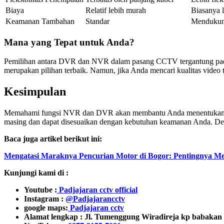
Biaya
Relatif lebih murah
Biasanya 
Keamanan Tambahan
Standar
Mendukung
Mana yang Tepat untuk Anda?
Pemilihan antara DVR dan NVR dalam pasang CCTV tergantung pad
merupakan pilihan terbaik. Namun, jika Anda mencari kualitas video
Kesimpulan
Memahami fungsi NVR dan DVR akan membantu Anda menentukan p
masing dan dapat disesuaikan dengan kebutuhan keamanan Anda. Den
Baca juga artikel berikut ini:
Mengatasi Maraknya Pencurian Motor di Bogor: Pentingnya
Kunjungi kami di :
Youtube :
Padjajaran cctv official
Instagram :
@Padjajarancctv
google maps:
Padjajaran cctv
Alamat lengkap :
Jl. Tumenggung Wiradireja kp babakan 