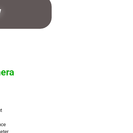
w
era
t
nce
eter