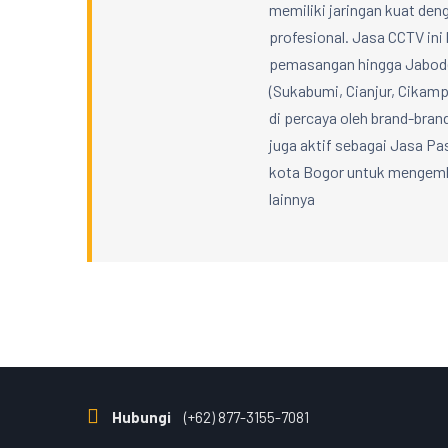
memiliki jaringan kuat denga
profesional. Jasa CCTV ini 
pemasangan hingga Jabodet
(Sukabumi, Cianjur, Cikampe
di percaya oleh brand-bran
juga aktif sebagai Jasa 
kota Bogor untuk mengemba
lainnya
Hubungi
(+62) 877-3155-7081