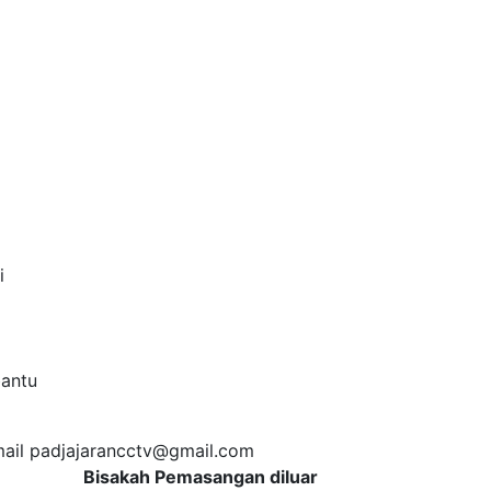
i
bantu
ail
padjajarancctv@gmail.com
Bisakah Pemasangan diluar