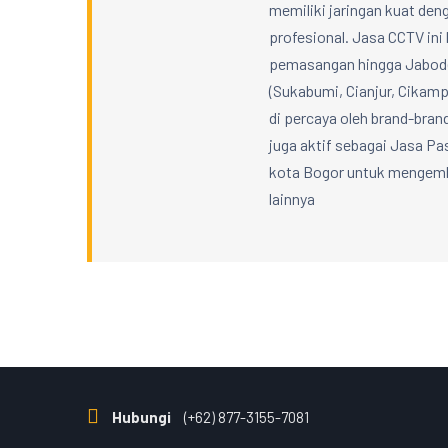
memiliki jaringan kuat denga
profesional. Jasa CCTV ini 
pemasangan hingga Jabodet
(Sukabumi, Cianjur, Cikampe
di percaya oleh brand-bran
juga aktif sebagai Jasa 
kota Bogor untuk mengemba
lainnya
Hubungi
(+62) 877-3155-7081