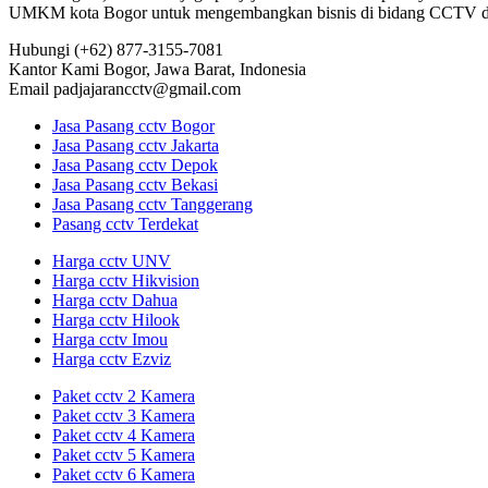
UMKM kota Bogor untuk mengembangkan bisnis di bidang CCTV dan
Hubungi
(+62) 877-3155-7081
Kantor Kami
Bogor, Jawa Barat, Indonesia
Email
padjajarancctv@gmail.com
Jasa Pasang cctv Bogor
Jasa Pasang cctv Jakarta
Jasa Pasang cctv Depok
Jasa Pasang cctv Bekasi
Jasa Pasang cctv Tanggerang
Pasang cctv Terdekat
Harga cctv UNV
Harga cctv Hikvision
Harga cctv Dahua
Harga cctv Hilook
Harga cctv Imou
Harga cctv Ezviz
Paket cctv 2 Kamera
Paket cctv 3 Kamera
Paket cctv 4 Kamera
Paket cctv 5 Kamera
Paket cctv 6 Kamera