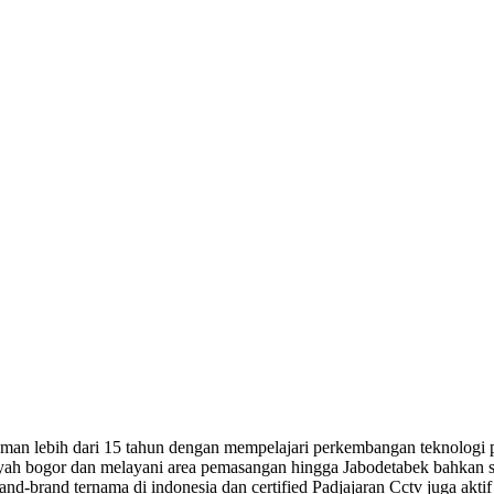
n lebih dari 15 tahun dengan mempelajari perkembangan teknologi pali
 wilayah bogor dan melayani area pemasangan hingga Jabodetabek bahkan
 brand-brand ternama di indonesia dan certified Padjajaran Cctv juga 