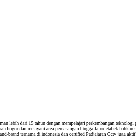
n lebih dari 15 tahun dengan mempelajari perkembangan teknologi pali
 wilayah bogor dan melayani area pemasangan hingga Jabodetabek bahkan
 brand-brand ternama di indonesia dan certified Padjajaran Cctv juga 