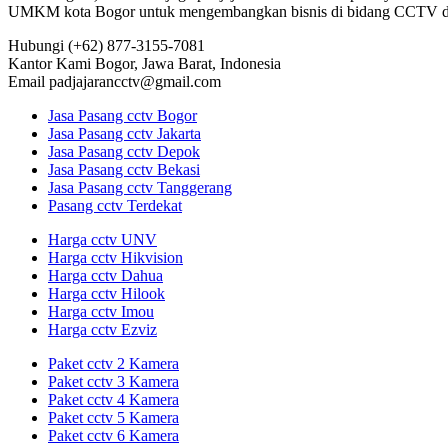
UMKM kota Bogor untuk mengembangkan bisnis di bidang CCTV dan
Hubungi
(+62) 877-3155-7081
Kantor Kami
Bogor, Jawa Barat, Indonesia
Email
padjajarancctv@gmail.com
Jasa Pasang cctv Bogor
Jasa Pasang cctv Jakarta
Jasa Pasang cctv Depok
Jasa Pasang cctv Bekasi
Jasa Pasang cctv Tanggerang
Pasang cctv Terdekat
Harga cctv UNV
Harga cctv Hikvision
Harga cctv Dahua
Harga cctv Hilook
Harga cctv Imou
Harga cctv Ezviz
Paket cctv 2 Kamera
Paket cctv 3 Kamera
Paket cctv 4 Kamera
Paket cctv 5 Kamera
Paket cctv 6 Kamera