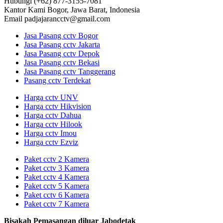
Hubungi
(+62) 877-3155-7081
Kantor Kami
Bogor, Jawa Barat, Indonesia
Email
padjajarancctv@gmail.com
Jasa Pasang cctv Bogor
Jasa Pasang cctv Jakarta
Jasa Pasang cctv Depok
Jasa Pasang cctv Bekasi
Jasa Pasang cctv Tanggerang
Pasang cctv Terdekat
Harga cctv UNV
Harga cctv Hikvision
Harga cctv Dahua
Harga cctv Hilook
Harga cctv Imou
Harga cctv Ezviz
Paket cctv 2 Kamera
Paket cctv 3 Kamera
Paket cctv 4 Kamera
Paket cctv 5 Kamera
Paket cctv 6 Kamera
Paket cctv 7 Kamera
Bisakah Pemasangan diluar Jabodetak