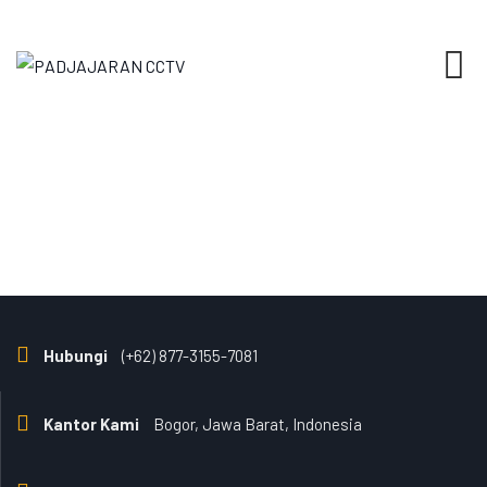
Skip
to
content
Hubungi
(+62) 877-3155-7081
Kantor Kami
Bogor, Jawa Barat, Indonesia