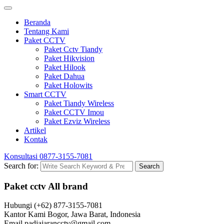
Beranda
Tentang Kami
Paket CCTV
Paket Cctv Tiandy
Paket Hikvision
Paket Hilook
Paket Dahua
Paket Holowits
Smart CCTV
Paket Tiandy Wireless
Paket CCTV Imou
Paket Ezviz Wireless
Artikel
Kontak
Konsultasi
0877-3155-7081
Search for:
Search
Paket cctv All brand
Hubungi
(+62) 877-3155-7081
Kantor Kami
Bogor, Jawa Barat, Indonesia
Email
padjajarancctv@gmail.com