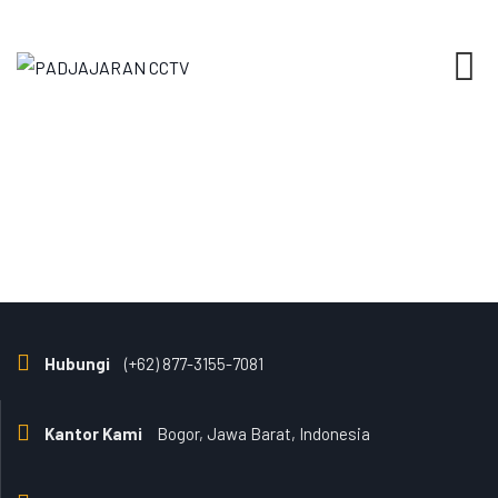
Skip
to
content
Hubungi
(+62) 877-3155-7081
Kantor Kami
Bogor, Jawa Barat, Indonesia