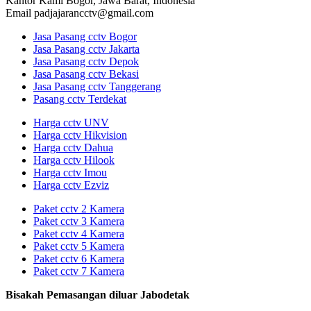
Kantor Kami
Bogor, Jawa Barat, Indonesia
Email
padjajarancctv@gmail.com
Jasa Pasang cctv Bogor
Jasa Pasang cctv Jakarta
Jasa Pasang cctv Depok
Jasa Pasang cctv Bekasi
Jasa Pasang cctv Tanggerang
Pasang cctv Terdekat
Harga cctv UNV
Harga cctv Hikvision
Harga cctv Dahua
Harga cctv Hilook
Harga cctv Imou
Harga cctv Ezviz
Paket cctv 2 Kamera
Paket cctv 3 Kamera
Paket cctv 4 Kamera
Paket cctv 5 Kamera
Paket cctv 6 Kamera
Paket cctv 7 Kamera
Bisakah Pemasangan diluar Jabodetak