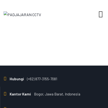
Skip
to
content
Hubungi
(+62) 877-3155-7081
Kantor Kami
Bogor, Jawa Barat, Indonesia